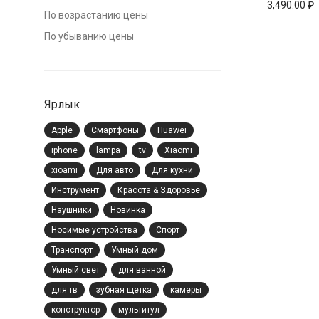
3,490.00
₽
По возрастанию цены
По убыванию цены
Ярлык
Apple
Cмартфоны
Huawei
iphone
lampa
tv
Xiaomi
xioami
Для авто
Для кухни
Инструмент
Красота & Здоровье
Наушники
Новинка
Носимые устройства
Спорт
Транспорт
Умный дом
Умный свет
для ванной
для тв
зубная щетка
камеры
конструктор
мультитул