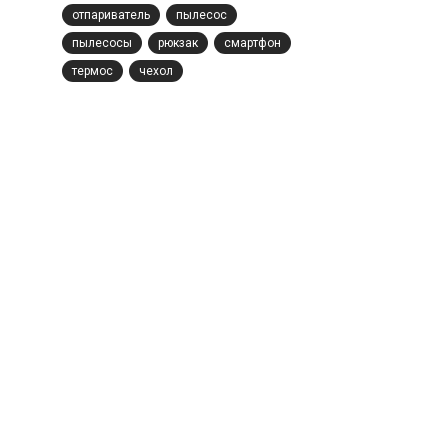
отпариватель
пылесос
пылесосы
рюкзак
смартфон
термос
чехол
Контакты
Гарантия
Оплата
Политика конфиденц
Перед посещением ма