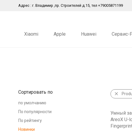
Адрес : г. Владимир ,пр. Строителей д.15, тел +79005871199
Xiaomi
Apple
Huawei
Сервис-
Сортировать по
Prod
по умолчанию
По популярности
Умный за
AreoX U-l
По рейтингу
Fingerprin
Новинки