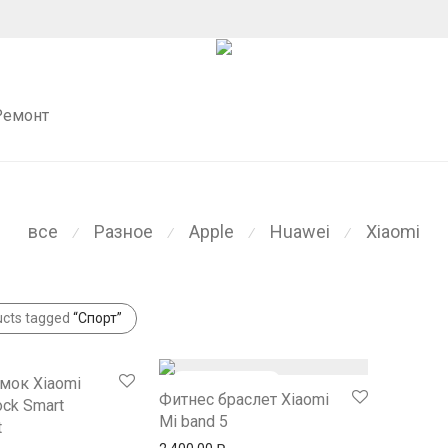
Ремонт
все
Разное
Apple
Huawei
Xiaomi
⁄
⁄
⁄
⁄
ucts tagged
“Спорт”
мок Xiaomi
Фитнес браслет Xiaomi
ock Smart
Mi band 5
t