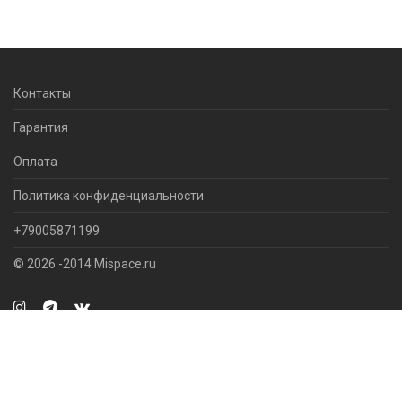
Контакты
Гарантия
Оплата
Политика конфиденциальности
+79005871199
© 2026 -2014 Mispace.ru
Перед посещением магазина убедительная просьба узнать
наличие товара на складе. +79005871199
Закрыть